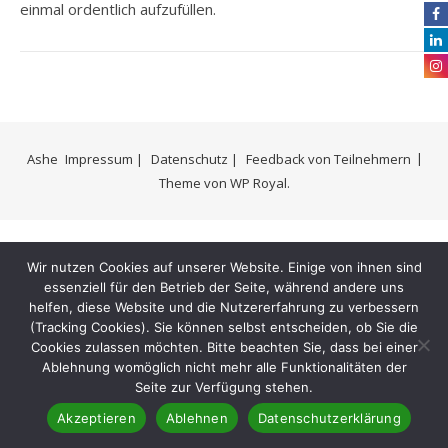
einmal ordentlich aufzufüllen.
Ashe
Impressum |
Datenschutz |
Feedback von Teilnehmern
Theme von
WP Royal
.
Wir nutzen Cookies auf unserer Website. Einige von ihnen sind
essenziell für den Betrieb der Seite, während andere uns
helfen, diese Website und die Nutzererfahrung zu verbessern
(Tracking Cookies). Sie können selbst entscheiden, ob Sie die
Cookies zulassen möchten. Bitte beachten Sie, dass bei einer
Ablehnung womöglich nicht mehr alle Funktionalitäten der
Seite zur Verfügung stehen.
Akzeptieren
Ablehnen
Datenschutzerklärung