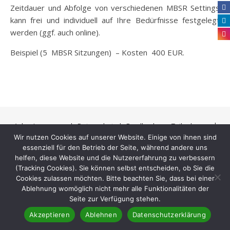
Zeitdauer und Abfolge von verschiedenen MBSR Settings
kann frei und individuell auf Ihre Bedürfnisse festgelegt
werden (ggf. auch online).
Beispiel (5 MBSR Sitzungen) – Kosten 400 EUR.
Ashe
Impressum |
Datenschutz |
Feedback von Teilnehmern
Wir nutzen Cookies auf unserer Website. Einige von ihnen sind
Theme von
WP Royal
.
essenziell für den Betrieb der Seite, während andere uns
helfen, diese Website und die Nutzererfahrung zu verbessern
(Tracking Cookies). Sie können selbst entscheiden, ob Sie die
Cookies zulassen möchten. Bitte beachten Sie, dass bei einer
Ablehnung womöglich nicht mehr alle Funktionalitäten der
Seite zur Verfügung stehen.
Akzeptieren
Ablehnen
Datenschutzerklärung