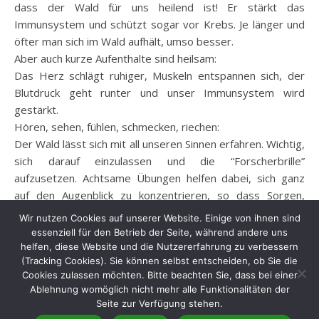
dass der Wald für uns heilend ist! Er stärkt das
Immunsystem und schützt sogar vor Krebs. Je länger und
öfter man sich im Wald aufhält, umso besser.
Aber auch kurze Aufenthalte sind heilsam:
Das Herz schlägt ruhiger, Muskeln entspannen sich, der
Blutdruck geht runter und unser Immunsystem wird
gestärkt.
Hören, sehen, fühlen, schmecken, riechen:
Der Wald lässt sich mit all unseren Sinnen erfahren. Wichtig,
sich darauf einzulassen und die “Forscherbrille”
aufzusetzen. Achtsame Übungen helfen dabei, sich ganz
auf den Augenblick zu konzentrieren, so dass Sorgen,
Stress oder Hektik dabei ganz automatisch in den
Wir nutzen Cookies auf unserer Website. Einige von ihnen sind
Hintergrund rücken.
essenziell für den Betrieb der Seite, während andere uns
helfen, diese Website und die Nutzererfahrung zu verbessern
(Tracking Cookies). Sie können selbst entscheiden, ob Sie die
Cookies zulassen möchten. Bitte beachten Sie, dass bei einer
Ablehnung womöglich nicht mehr alle Funktionalitäten der
Ashe
Impressum |
Datenschutz |
Feedback von Teilnehmern
Seite zur Verfügung stehen.